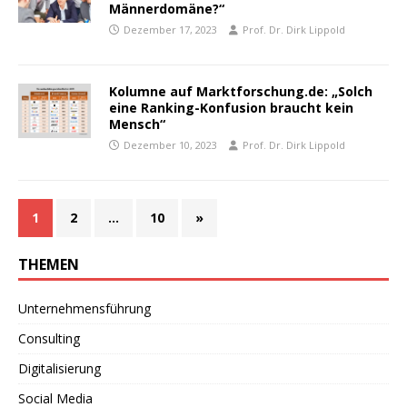
Männerdomäne?“
Dezember 17, 2023
Prof. Dr. Dirk Lippold
Kolumne auf Marktforschung.de: „Solch
eine Ranking-Konfusion braucht kein
Mensch“
Dezember 10, 2023
Prof. Dr. Dirk Lippold
1
2
…
10
»
THEMEN
Unternehmensführung
Consulting
Digitalisierung
Social Media