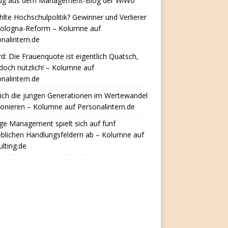
ug aus dem Management-Blog der WiWo
hlte Hochschulpolitik? Gewinner und Verlierer
Bologna-Reform – Kolumne auf
nalintern.de
d: Die Frauenquote ist eigentlich Quatsch,
doch nützlich! – Kolumne auf
nalintern.de
ich die jungen Generationen im Wertewandel
ionieren – Kolumne auf Personalintern.de
e Management spielt sich auf fünf
eblichen Handlungsfeldern ab – Kolumne auf
lting.de