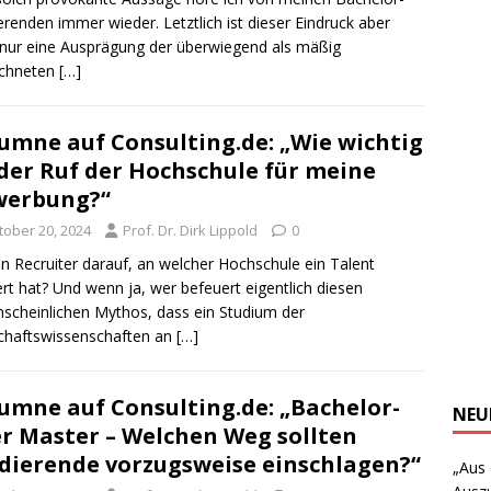
erenden immer wieder. Letztlich ist dieser Eindruck aber
nur eine Ausprägung der überwiegend als mäßig
ichneten
[…]
umne auf Consulting.de: „Wie wichtig
 der Ruf der Hochschule für meine
werbung?“
tober 20, 2024
Prof. Dr. Dirk Lippold
0
n Recruiter darauf, an welcher Hochschule ein Talent
ert hat? Und wenn ja, wer befeuert eigentlich diesen
scheinlichen Mythos, dass ein Studium der
chaftswissenschaften an
[…]
umne auf Consulting.de: „Bachelor-
NEU
r Master – Welchen Weg sollten
dierende vorzugsweise einschlagen?“
„Aus