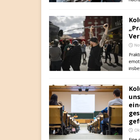
Kol
„Pr
Ver
No
Prakt
emoti
insbe
Kol
uns
ein
ges
gef
Ok
Eine 