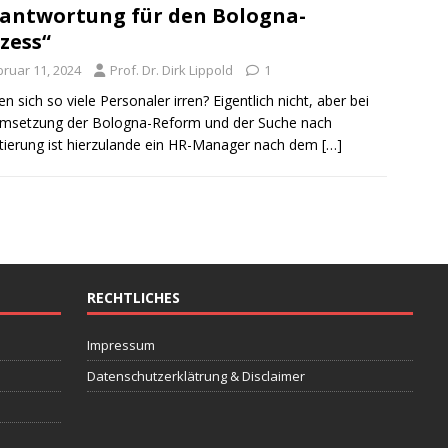
antwortung für den Bologna-
zess“
bruar 11, 2024
Prof. Dr. Dirk Lippold
1
n sich so viele Personaler irren? Eigentlich nicht, aber bei
Umsetzung der Bologna-Reform und der Suche nach
tierung ist hierzulande ein HR-Manager nach dem
[…]
RECHTLICHES
Impressum
Datenschutzerklätrung & Disclaimer