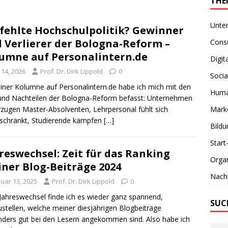
THE
Unte
fehlte Hochschulpolitik? Gewinner
 Verlierer der Bologna-Reform –
Consu
umne auf Personalintern.de
Digit
i 14, 2026
Prof. Dr. Dirk Lippold
0
Socia
iner Kolumne auf Personalintern.de habe ich mich mit den
Huma
und Nachteilen der Bologna-Reform befasst: Unternehmen
zugen Master-Absolventen, Lehrpersonal fühlt sich
Marke
schränkt, Studierende kämpfen
[…]
Bildu
Start
reswechsel: Zeit für das Ranking
Organ
ner Blog-Beiträge 2024
Nachh
nuar 13, 2025
Prof. Dr. Dirk Lippold
0
ahreswechsel finde ich es wieder ganz spannend,
SUC
ustellen, welche meiner diesjährigen Blogbeiträge
ders gut bei den Lesern angekommen sind. Also habe ich