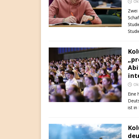
Ok
Zwei 
Schaf
Studi
Studi
Kol
„pr
Abi
int
Ok
Eine 
Deuts
ist i
Kol
deu