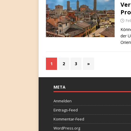
Ver
Pro
Fe
Könne
der 
Orien
1
2
3
»
META
Anmelden
Eintrags-Feed
Kommentar-Feed
WordPress.org