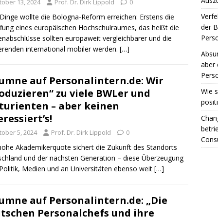
Ausz
tober 13, 2024
Prof. Dr. Dirk Lippold
0
Verfe
Dinge wollte die Bologna-Reform erreichen: Erstens die
der 
fung eines europäischen Hochschulraumes, das heißt die
Perso
enabschlüsse sollten europaweit vergleichbarer und die
erenden international mobiler werden.
[…]
Absur
aber 
Perso
umne auf Personalintern.de: Wir
Wie s
oduzieren“ zu viele BWLer und
posit
turienten – aber keinen
eressiert’s!
Chang
betri
tober 5, 2024
Prof. Dr. Dirk Lippold
0
Consu
hohe Akademikerquote sichert die Zukunft des Standorts
chland und der nächsten Generation – diese Überzeugung
n Politik, Medien und an Universitäten ebenso weit
[…]
umne auf Personalintern.de: „Die
tschen Personalchefs und ihre