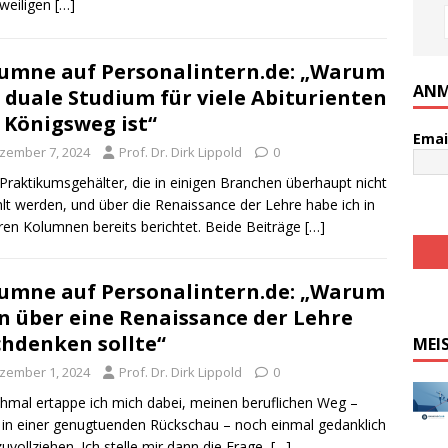
eweiligen
[…]
umne auf Personalintern.de: „Warum
ANM
 duale Studium für viele Abiturienten
 Königsweg ist“
Emai
zember 7, 2024
Prof. Dr. Dirk Lippold
0
Praktikumsgehälter, die in einigen Branchen überhaupt nicht
lt werden, und über die Renaissance der Lehre habe ich in
ren Kolumnen bereits berichtet. Beide Beiträge
[…]
umne auf Personalintern.de: „Warum
 über eine Renaissance der Lehre
hdenken sollte“
MEI
zember 1, 2024
Prof. Dr. Dirk Lippold
0
mal ertappe ich mich dabei, meinen beruflichen Weg –
 in einer genugtuenden Rückschau – noch einmal gedanklich
uvollziehen. Ich stelle mir dann die Frage,
[…]