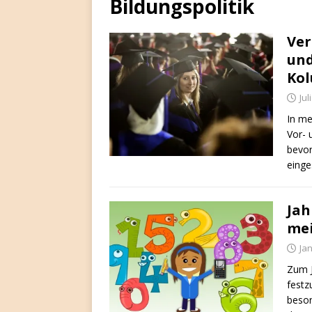
Bildungspolitik
Ver
und
Kol
Jul
In me
Vor- 
bevor
einge
Jah
mei
Ja
Zum J
festz
beson