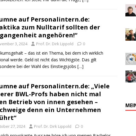
umne auf Personalintern.de:
aktika zum Nulltarif sollten der
gangenheit angehören!“
vember 3, 2024
Prof. Dr. Dirk Lippold
0
ikumsgehalt – das ist ein Thema, bei dem ich wirklich
onal werde. Geld ist nicht das Wichtigste. Das gilt
sondere bei der Wahl des Einstiegsjobs
[…]
umne auf Personalintern.de: „Viele
erer BWL-Profs haben nicht mal
en Betrieb von innen gesehen –
MEI
chweige denn ein Unternehmen
ührt“
tober 27, 2024
Prof. Dr. Dirk Lippold
0
solch provokante Aussage höre ich von meinen Bachelor-