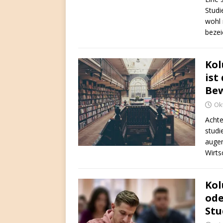
Studi
wohl 
beze
Kol
ist
Be
Ok
Achte
studi
augen
Wirts
Kol
ode
Stu