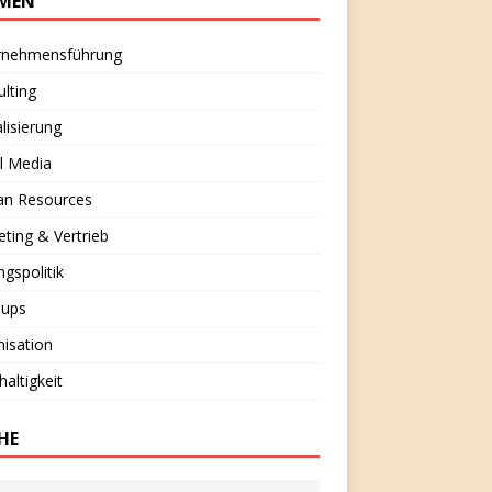
MEN
rnehmensführung
lting
alisierung
l Media
n Resources
ting & Vertrieb
ngspolitik
-ups
isation
altigkeit
HE