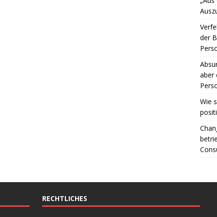
„Aus
Ausz
Verfe
der 
Perso
Absur
aber 
Perso
Wie s
posit
Chang
betri
Consu
RECHTLICHES