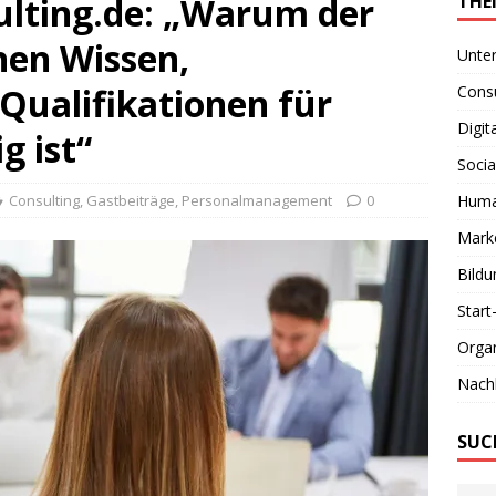
lting.de: „Warum der
THE
hen Wissen,
Unte
ualifikationen für
Consu
Digit
g ist“
Socia
Consulting
,
Gastbeiträge
,
Personalmanagement
0
Huma
Marke
Bildu
Start
Organ
Nachh
SUC