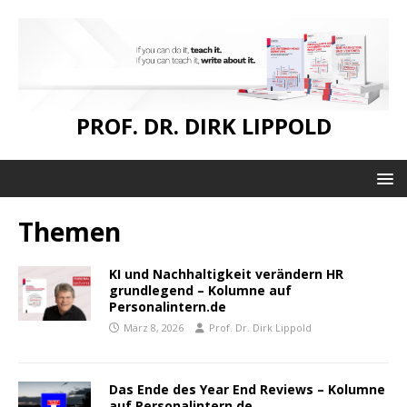
PROF. DR. DIRK LIPPOLD
Themen
KI und Nachhaltigkeit verändern HR
grundlegend – Kolumne auf
Personalintern.de
März 8, 2026
Prof. Dr. Dirk Lippold
Das Ende des Year End Reviews – Kolumne
auf Personalintern.de