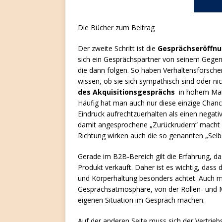
Die Bücher zum Beitrag
Der zweite Schritt ist die
Gesprächseröffn
sich ein Gesprächspartner von seinem Gegenübe
die dann folgen. So haben Verhaltensforsche
wissen, ob sie sich sympathisch sind oder ni
des Akquisitionsgesprächs
in hohem Maße,
Häufig hat man auch nur diese einzige Chance
Eindruck aufrechtzuerhalten als einen negat
damit angesprochene „Zurückrudern“ macht d
Richtung wirken auch die so genannten „Sel
Gerade im B2B-Bereich gilt die Erfahrung, da
Produkt verkauft. Daher ist es wichtig, dass 
und Körperhaltung besonders achtet. Auch mu
Gesprächsatmosphäre, von der Rollen- und M
eigenen Situation im Gespräch machen.
Auf der anderen Seite muss sich der Vertriebs