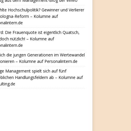
ug aus dem Management-Blog der WiWo
hlte Hochschulpolitik? Gewinner und Verlierer
Bologna-Reform – Kolumne auf
nalintern.de
d: Die Frauenquote ist eigentlich Quatsch,
doch nützlich! – Kolumne auf
nalintern.de
ich die jungen Generationen im Wertewandel
ionieren – Kolumne auf Personalintern.de
e Management spielt sich auf fünf
eblichen Handlungsfeldern ab – Kolumne auf
lting.de