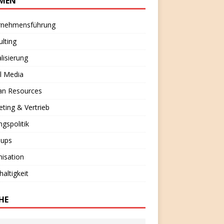
MEN
rnehmensführung
lting
alisierung
l Media
n Resources
ting & Vertrieb
ngspolitik
-ups
isation
altigkeit
HE