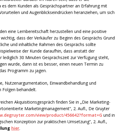
da es dem Kunden als Gesprächspartner an Erfahrung mit
Vorurteilen und Augenblickseindrücken heranziehen, um sich
den eine Lernbereitschaft herzustellen und eine positive
 wichtig, dass der Verkäufer zu Beginn des Gesprächs Grund
liche und inhaltliche Rahmen des Gesprächs sollte
ispielweise der Kunde daraufhin, dass anstatt der
r lediglich 30 Minuten Gesprächszeit zur Verfügung steht,
ogen wurde, dann ist es besser, einen neuen Termin zu
h das Programm zu jagen.
se, Nutzenargumentation, Einwandbehandlung und
n Folgen behandelt.
eichen Akquisitionsgespräch finden Sie in „Die Marketing-
rtorientierte Marketingmanagement“, 2. Aufl., De Gruyter
ww.degruyter.com/view/product/456642?format=G
und in
schen Konzeption zur praktischen Umsetzung“, 2. Aufl.,
llung
hier
.