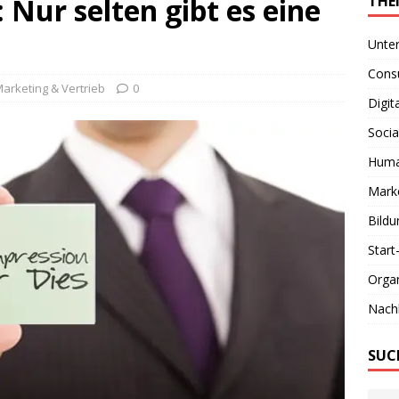
 Nur selten gibt es eine
THE
Unte
Consu
arketing & Vertrieb
0
Digit
Socia
Huma
Marke
Bildu
Start
Organ
Nachh
SUC