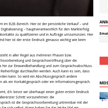
ANM
rn im B2B-Bereich. Hier ist der persönliche Verkauf – und
 Digitalisierung – hauptverantwortlich für den Markterfolg.
Emai
kontakte zu qualifizieren und in Aufträge umzumünzen. Hier
nd hier ist der erste Eindruck genauso wichtig wie beim
esteht in aller Regel aus mehreren Phasen bzw.
ächsvorbereitung und Gesprächseröffnung über die
s hin zur Einwandbehandlung und zum Gesprächsabschluss.
Reihenfolge durchlaufen werden. Auch kann es sein, dass
rden kann. So wird ein Abschlussgespräch andere
 als ein Kontaktgespräch oder ein Informationsgespräch.
MEI
, d.h. bevor wir überhaupt einen guten ersten Eindruck
allererster Schritt vorzunehmen: die
espräch ist die Gesprächsvorbereitung untrennbar mit der
ie sich selbst: Wann haben Sie das letzte Mal ein