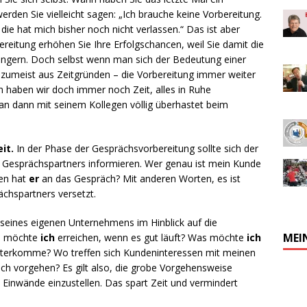
werden Sie vielleicht sagen: „Ich brauche keine Vorbereitung.
die hat mich bisher noch nicht verlassen.“ Das ist aber
ereitung erhöhen Sie Ihre Erfolgschancen, weil Sie damit die
ingern. Doch selbst wenn man sich der Bedeutung einer
– zumeist aus Zeitgründen – die Vorbereitung immer weiter
 haben wir doch immer noch Zeit, alles in Ruhe
n dann mit seinem Kollegen völlig überhastet beim
it.
In der Phase der Gesprächsvorbereitung sollte sich der
es Gesprächspartners informieren. Wer genau ist mein Kunde
en hat
er
an das Gespräch? Mit anderen Worten, es ist
ächspartners versetzt.
n seines eigenen Unternehmens im Hinblick auf die
MEI
as möchte
ich
erreichen, wenn es gut läuft? Was möchte
ich
weiterkomme? Wo treffen sich Kundeninteressen mit meinen
l ich vorgehen? Es gilt also, die grobe Vorgehensweise
Einwände einzustellen. Das spart Zeit und vermindert