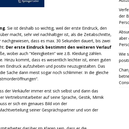
Ausz
Verfe
der 
Perso
ung
. Sie ist deshalb so wichtig, weil der erste Eindruck, den
Absur
r macht, sehr viel nachhaltiger ist, als die Zeitabschnitte,
aber 
r nachgewiesen, dass es max. 30 Sekunden dauert, bis zwei
Perso
cht.
Der erste Eindruck bestimmt den weiteren Verlauf
 wobei auch “Kleinigkeiten” wie z.B. Kleidung zählen.
Wie s
. Hinzu kommt, dass es wesentlich leichter ist, einen guten
posit
iven Eindruck aufzuheben und positiv neuzugestalten. Das
Chang
ie Sache dann meist sogar noch schlimmer. In die gleiche
betri
bstmorderöffnungen“.
Consu
ss der Verkäufer immer erst sich selbst und dann das
der Vertriebsmitarbeiter auf seine Sprache, Gestik, Mimik
ss er sich ein genaues Bild von der
achtverteilung seiner Gesprächspartner und von der
mitarbeiter darüber im Klaren sein, dass er die