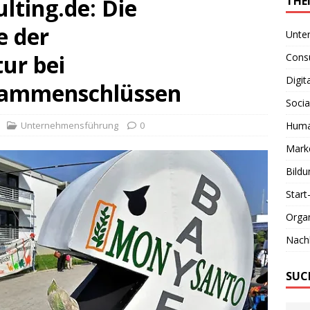
lting.de: Die
THE
e der
Unte
ur bei
Consu
Digit
ammenschlüssen
Socia
Unternehmensführung
0
Huma
Marke
Bildu
Start
Organ
Nachh
SUC