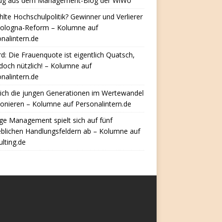
ug aus dem Management-Blog der WiWo
hlte Hochschulpolitik? Gewinner und Verlierer
Bologna-Reform – Kolumne auf
nalintern.de
d: Die Frauenquote ist eigentlich Quatsch,
doch nützlich! – Kolumne auf
nalintern.de
ich die jungen Generationen im Wertewandel
ionieren – Kolumne auf Personalintern.de
e Management spielt sich auf fünf
eblichen Handlungsfeldern ab – Kolumne auf
lting.de