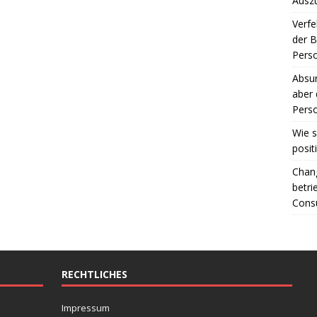
Ausz
Verfe
der 
Perso
Absur
aber 
Perso
Wie s
posit
Chang
betri
Consu
RECHTLICHES
Impressum