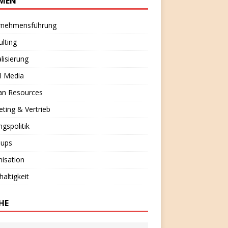
MEN
rnehmensführung
lting
alisierung
l Media
n Resources
ting & Vertrieb
ngspolitik
-ups
isation
altigkeit
HE