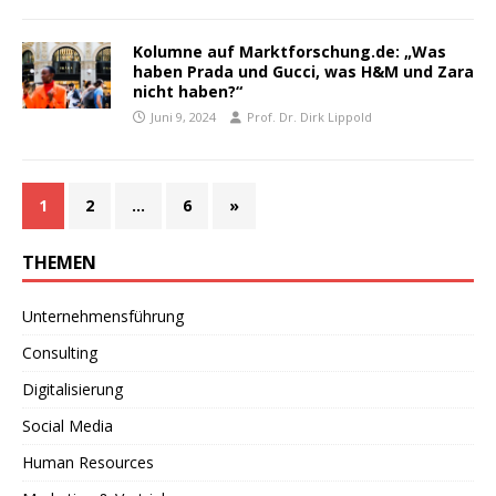
Kolumne auf Marktforschung.de: „Was
haben Prada und Gucci, was H&M und Zara
nicht haben?“
Juni 9, 2024
Prof. Dr. Dirk Lippold
1
2
…
6
»
THEMEN
Unternehmensführung
Consulting
Digitalisierung
Social Media
Human Resources