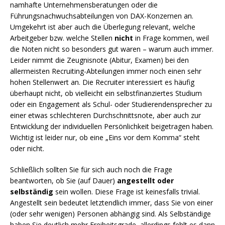
namhafte Unternehmensberatungen oder die
Führungsnachwuchsabteilungen von DAX-Konzernen an.
Umgekehrt ist aber auch die Überlegung relevant, welche
Arbeitgeber bzw. welche Stellen
nicht
in Frage kommen, weil
die Noten nicht so besonders gut waren – warum auch immer.
Leider nimmt die Zeugnisnote (Abitur, Examen) bei den
allermeisten Recruiting-Abteilungen immer noch einen sehr
hohen Stellenwert an. Die Recruiter interessiert es häufig
überhaupt nicht, ob vielleicht ein selbstfinanziertes Studium
oder ein Engagement als Schul- oder Studierendensprecher zu
einer etwas schlechteren Durchschnittsnote, aber auch zur
Entwicklung der individuellen Persönlichkeit beigetragen haben.
Wichtig ist leider nur, ob eine „Eins vor dem Komma“ steht
oder nicht.
Schließlich sollten Sie für sich auch noch die Frage
beantworten, ob Sie (auf Dauer)
angestellt oder
selbständig
sein wollen. Diese Frage ist keinesfalls trivial.
Angestellt sein bedeutet letztendlich immer, dass Sie von einer
(oder sehr wenigen) Personen abhängig sind. Als Selbständige
haben Sie deutlich mehr Freiheitsgrade, allerdings fehlt es dann