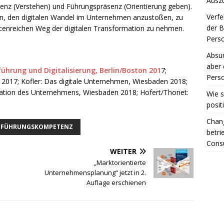
Ausz
äsenz (Verstehen) und Führungspräsenz (Orientierung geben).
Verfe
n, den digitalen Wandel im Unternehmen anzustoßen, zu
der 
ncenreichen Weg der digitalen Transformation zu nehmen.
Perso
Absur
aber 
ührung und Digitalisierung, Berlin/Boston 201
7;
Perso
n 2017; Kofler: Das digitale Unternehmen, Wiesbaden 2018;
rmation des Unternehmens, Wiesbaden 2018; Hofert/Thonet:
Wie s
posit
Chang
FÜHRUNGSKOMPETENZ
betri
Consu
WEITER
„Marktorientierte
Unternehmensplanung“ jetzt in 2.
Auflage erschienen