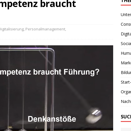
Kompetenz braucht
THE
Unte
Consu
Digitalisierung
,
Personalmanagement
,
Digit
Socia
Huma
Marke
Bildu
Start
Organ
Nachh
SUC