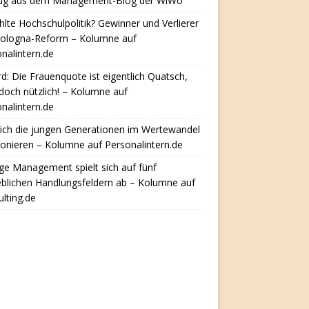
ug aus dem Management-Blog der WiWo
hlte Hochschulpolitik? Gewinner und Verlierer
Bologna-Reform – Kolumne auf
nalintern.de
d: Die Frauenquote ist eigentlich Quatsch,
doch nützlich! – Kolumne auf
nalintern.de
ich die jungen Generationen im Wertewandel
ionieren – Kolumne auf Personalintern.de
e Management spielt sich auf fünf
eblichen Handlungsfeldern ab – Kolumne auf
lting.de