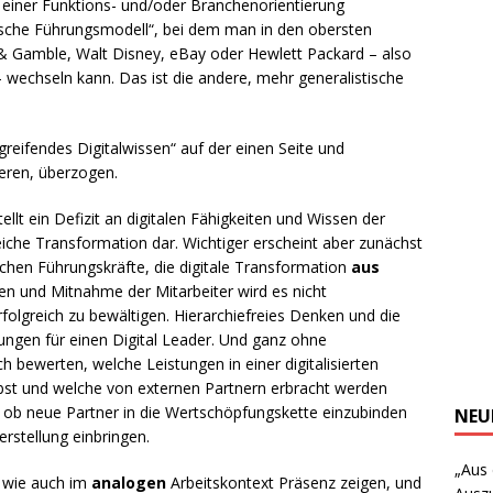
e einer Funktions- und/oder Branchenorientierung
nische Führungsmodell“, bei dem man in den obersten
 Gamble, Walt Disney, eBay oder Hewlett Packard – also
 wechseln kann. Das ist die andere, mehr generalistische
greifendes Digitalwissen“ auf der einen Seite und
deren, überzogen.
ellt ein Defizit an digitalen Fähigkeiten und Wissen der
reiche Transformation dar. Wichtiger erscheint aber zunächst
ichen Führungskräfte, die digitale Transformation
aus
nen und Mitnahme der Mitarbeiter wird es nicht
rfolgreich zu bewältigen. Hierarchiefreies Denken und die
ungen für einen Digital Leader. Und ganz ohne
ch bewerten, welche Leistungen in einer digitalisierten
t und welche von externen Partnern erbracht werden
g, ob neue Partner in die Wertschöpfungskette einzubinden
NEU
erstellung einbringen.
„Aus
, wie auch im
analogen
Arbeitskontext Präsenz zeigen, und