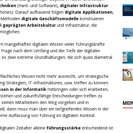
echniken
(Hard- und Software),
digitaler Infrastruktur
hones). Darauf aufbauend folgen
digitale Applikationen
,
en Methoden
digitale Geschäftsmodelle
konstruieren
al geprägten Arbeitskultur
und Infrastruktur, die
rmöglichen.
 im mangelhaften digitalen Wissen vieler Führungskräfte
e Frage nach dem Umfang und der Tiefe der digitalen
es zwei extreme Grundhaltungen, die sich quasi diametral
flächliches Wissen nicht mehr ausreicht, um strategische
-Strategien, IT-Infrastrukturen, usw. treffen zu können.
sen in der Informatik
mitbringen oder sich erarbeiten,
tehen und zukunftsfähige Entscheidungen treffen zu
r seinen Mitarbeitern den Weg vorgeben und in
MEI
 will, dann muss man über ein tiefgreifendes Wissen in der
treme Auffassung von Führung im digitalen Kontext.
italen Zeitalter alleine
Führungsstärke
entscheidend ist