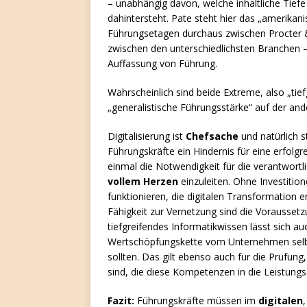
– unabhängig davon, welche inhaltliche Tief
dahintersteht. Pate steht hier das „amerika
Führungsetagen durchaus zwischen Procter &
zwischen den unterschiedlichsten Branchen –
Auffassung von Führung.
Wahrscheinlich sind beide Extreme, also „tief
„generalistische Führungsstärke“ auf der an
Digitalisierung ist
Chefsache
und natürlich st
Führungskräfte ein Hindernis für eine erfolg
einmal die Notwendigkeit für die verantwortl
vollem Herzen
einzuleiten. Ohne Investitio
funktionieren, die digitalen Transformation e
Fähigkeit zur Vernetzung sind die Voraussetz
tiefgreifendes Informatikwissen lässt sich au
Wertschöpfungskette vom Unternehmen selbs
sollten. Das gilt ebenso auch für die Prüfun
sind, die diese Kompetenzen in die Leistungs
Fazit:
Führungskräfte müssen im
digitalen