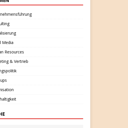
MEN
rnehmensführung
lting
alisierung
l Media
n Resources
ting & Vertrieb
ngspolitik
-ups
isation
altigkeit
HE