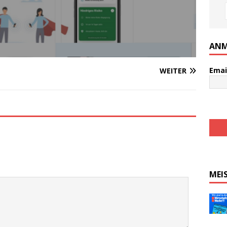
ANM
Emai
WEITER
MEI