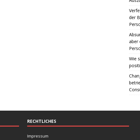
Ausz
Verfe
der 
Perso
Absur
aber 
Perso
Wie s
posit
Chang
betri
Consu
RECHTLICHES
Impressum