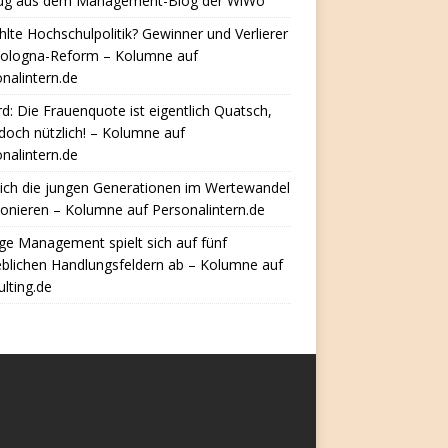
ug aus dem Management-Blog der WiWo
hlte Hochschulpolitik? Gewinner und Verlierer
Bologna-Reform – Kolumne auf
nalintern.de
d: Die Frauenquote ist eigentlich Quatsch,
doch nützlich! – Kolumne auf
nalintern.de
ich die jungen Generationen im Wertewandel
ionieren – Kolumne auf Personalintern.de
e Management spielt sich auf fünf
eblichen Handlungsfeldern ab – Kolumne auf
lting.de