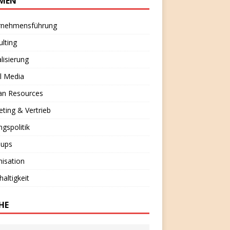
MEN
rnehmensführung
lting
alisierung
l Media
n Resources
ting & Vertrieb
ngspolitik
-ups
isation
altigkeit
HE