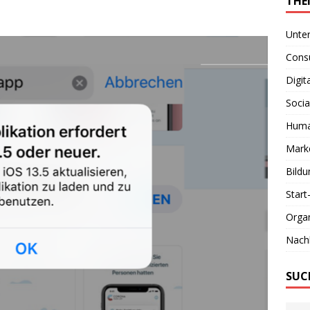
THE
Unte
Consu
Digit
Socia
Huma
Marke
Bildu
Start
Organ
Nachh
SUC