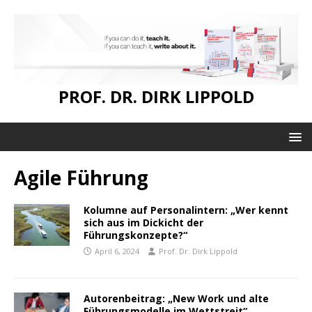
PROF. DR. DIRK LIPPOLD
Agile Führung
Kolumne auf Personalintern: „Wer kennt
sich aus im Dickicht der
Führungskonzepte?“
April 6, 2024
Prof. Dr. Dirk Lippold
Autorenbeitrag: „New Work und alte
Führungsmodelle im Wettstreit“