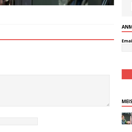
ANM
Emai
MEI