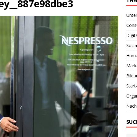
ey__887e98dbe3
THE
Unte
Consu
Digit
Socia
Huma
Marke
Bildu
Start
Organ
Nachh
SUC