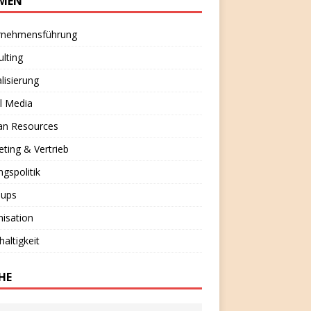
MEN
rnehmensführung
lting
alisierung
l Media
n Resources
ting & Vertrieb
ngspolitik
-ups
isation
altigkeit
HE