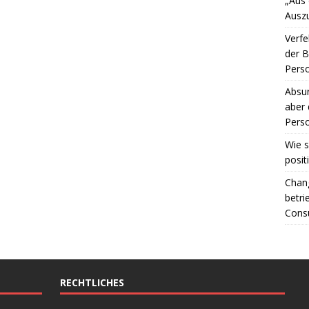
„Aus
Ausz
Verfe
der 
Perso
Absur
aber 
Perso
Wie s
posit
Chang
betri
Consu
RECHTLICHES