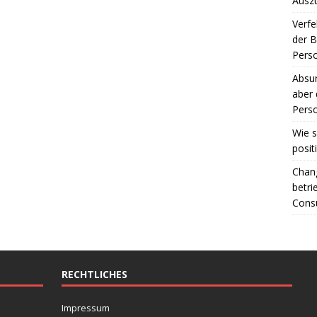
Ausz
Verfe
der 
Perso
Absur
aber 
Perso
Wie s
posit
Chang
betri
Consu
RECHTLICHES
Impressum