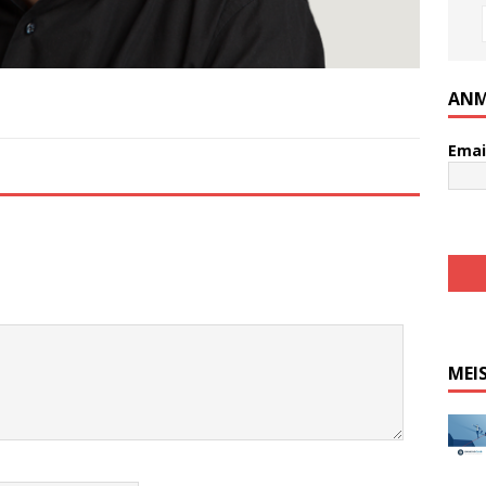
ANM
Emai
MEI