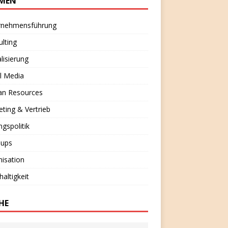
MEN
rnehmensführung
lting
alisierung
l Media
n Resources
ting & Vertrieb
ngspolitik
-ups
isation
altigkeit
HE