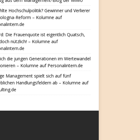
ug aus dem Management-Blog der WiWo
hlte Hochschulpolitik? Gewinner und Verlierer
Bologna-Reform – Kolumne auf
nalintern.de
d: Die Frauenquote ist eigentlich Quatsch,
doch nützlich! – Kolumne auf
nalintern.de
ich die jungen Generationen im Wertewandel
ionieren – Kolumne auf Personalintern.de
e Management spielt sich auf fünf
eblichen Handlungsfeldern ab – Kolumne auf
lting.de