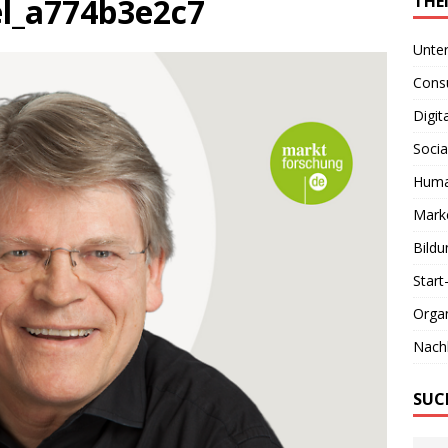
l_a774b3e2c7
THE
Unte
Consu
Digit
Socia
Huma
Marke
Bildu
Start
Organ
Nachh
SUC