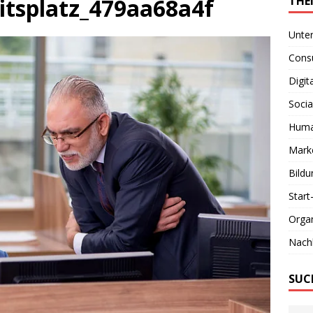
itsplatz_479aa68a4f
THE
Unte
Consu
Digit
Socia
Huma
Marke
Bildu
Start
Organ
Nachh
SUC