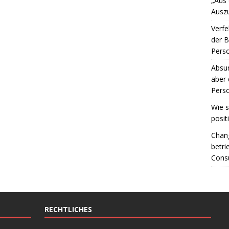
„Aus
Ausz
Verfe
der 
Perso
Absur
aber 
Perso
Wie s
posit
Chang
betri
Consu
RECHTLICHES