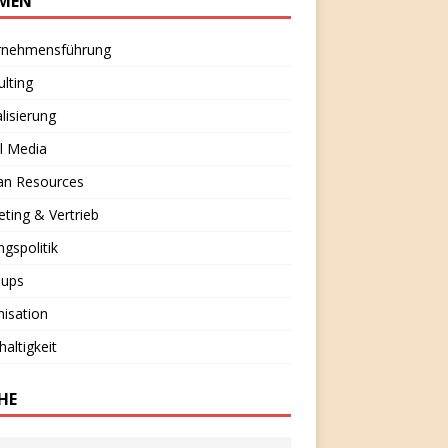
MEN
rnehmensführung
lting
alisierung
l Media
n Resources
ting & Vertrieb
ngspolitik
-ups
isation
altigkeit
HE