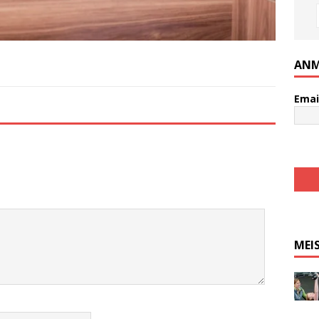
ANM
Emai
MEI