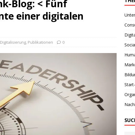
k-Blog: < Fünf
THE
te einer digitalen
Unte
Consu
Digit
Digitalisierung
,
Publikationen
0
Socia
Huma
Marke
Bildu
Start
Organ
Nachh
SUC