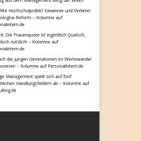
ug aus dem Management-Blog der WiWo
hlte Hochschulpolitik? Gewinner und Verlierer
Bologna-Reform – Kolumne auf
nalintern.de
d: Die Frauenquote ist eigentlich Quatsch,
doch nützlich! – Kolumne auf
nalintern.de
ich die jungen Generationen im Wertewandel
ionieren – Kolumne auf Personalintern.de
e Management spielt sich auf fünf
eblichen Handlungsfeldern ab – Kolumne auf
lting.de