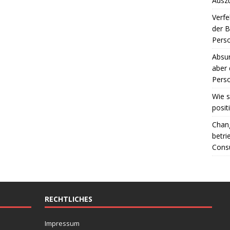
Ausz
Verfe
der 
Perso
Absur
aber 
Perso
Wie s
posit
Chang
betri
Consu
RECHTLICHES
Impressum