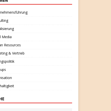
MEN
rnehmensführung
lting
alisierung
l Media
n Resources
ting & Vertrieb
ngspolitik
-ups
isation
altigkeit
HE