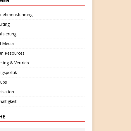
MEN
rnehmensführung
lting
alisierung
l Media
n Resources
ting & Vertrieb
ngspolitik
-ups
isation
altigkeit
HE