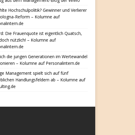
ug aus dem Management-Blog der WiWo
hlte Hochschulpolitik? Gewinner und Verlierer
Bologna-Reform – Kolumne auf
nalintern.de
d: Die Frauenquote ist eigentlich Quatsch,
doch nützlich! – Kolumne auf
nalintern.de
ich die jungen Generationen im Wertewandel
ionieren – Kolumne auf Personalintern.de
e Management spielt sich auf fünf
eblichen Handlungsfeldern ab – Kolumne auf
lting.de