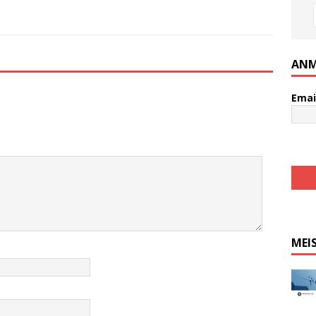
ANM
Emai
MEI