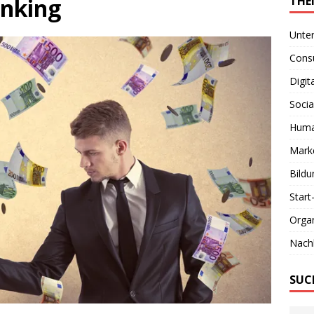
anking
THE
Unte
Consu
Digit
Socia
Huma
Marke
Bildu
Start
Organ
Nachh
SUC