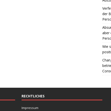
Ausz
Verfe
der 
Perso
Absur
aber 
Perso
Wie s
posit
Chang
betri
Consu
RECHTLICHES
Impressum