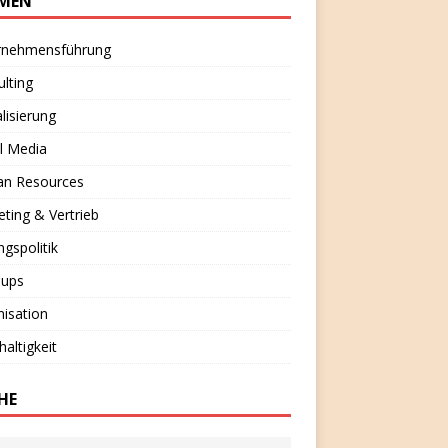
MEN
rnehmensführung
lting
alisierung
l Media
n Resources
ting & Vertrieb
ngspolitik
-ups
isation
altigkeit
HE