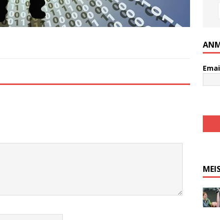
ANM
Emai
MEI