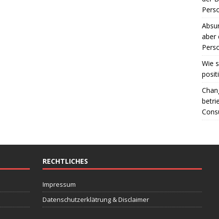
Perso
Absur
aber 
Perso
Wie s
posit
Chang
betri
Consu
RECHTLICHES
Impressum
Datenschutzerklätrung & Disclaimer