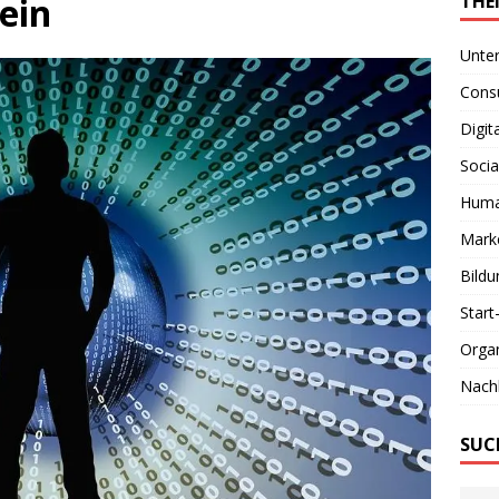
ein
THE
Unte
Consu
Digit
Socia
Huma
Marke
Bildu
Start
Organ
Nachh
SUC