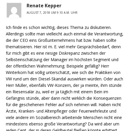
Renate Kepper
AUGUST 7, 2018 UM 9:10 A.M. UHR
Ich finde es schon wichtig, dieses Thema zu diskutieren.
Allerdings sollte man vielleicht auch einmal die Verantwortung,
die der CEO eins Großunternehmens hat bzw. haben sollte
thematisieren. Hier ist m. E. viel mehr Gesprächsbedarf, denn
für mich gibt es eine riesige Diskrepanz zwischen der
Selbsteinschätzung der Manager im höchsten Segment und
der öffentlichen Wahrnehmung. Beispiele gefällig? Herr
Winterkorn hat völlig unterschätzt, wie sich die Praktiken von
VW rund um den Diesel-Skandal auswirken würden. Oder auch
Herr Müller, ebenfalls VW-Konzern, der ja meinte, ihm stünde
ein Riesensalär zu, weil er ja täglich mit einem Bein im
Gefängnis stünde, aber dann nicht wirklich die Konsequenzen
für die geschehenen Fehler auf sich nehmen will. Haben nicht
Ärzte, Kranken- und Altenpfleger oder Feuerwehrleute und
viele andere im Sozialbereich arbeitende Menschen nicht eine
mindestens ebenso große Verantwortung? Da wird aber um
jeden Cent, der in deren Geldbeutel fließen könnte erbittert