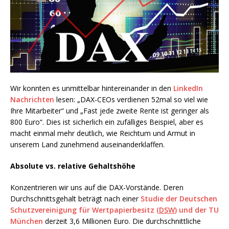
Wir konnten es unmittelbar hintereinander in den
LinkedIn
Nachrichten
lesen: „DAX-CEOs verdienen 52mal so viel wie
Ihre Mitarbeiter“ und „Fast jede zweite Rente ist geringer als
800 Euro“. Dies ist sicherlich ein zufälliges Beispiel, aber es
macht einmal mehr deutlich, wie Reichtum und Armut in
unserem Land zunehmend auseinanderklaffen.
Absolute vs. relative Gehaltshöhe
Konzentrieren wir uns auf die DAX-Vorstände. Deren
Durchschnittsgehalt beträgt nach einer
Studie der Deutschen
Schutzvereinigung für Wertpapierbesitz (
DSW
) und der TU
München
derzeit 3,6 Millionen Euro.
Die durchschnittliche