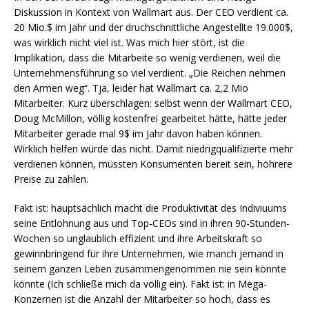
Diskussion in Kontext von Wallmart aus. Der CEO verdient ca.
20 Mio.$ im Jahr und der druchschnittliche Angestellte 19.000$,
was wirklich nicht viel ist. Was mich hier stört, ist die
Implikation, dass die Mitarbeite so wenig verdienen, weil die
Unternehmensführung so viel verdient. „Die Reichen nehmen
den Armen weg“. Tja, leider hat Wallmart ca. 2,2 Mio
Mitarbeiter. Kurz überschlagen: selbst wenn der Wallmart CEO,
Doug McMillon, völlig kostenfrei gearbeitet hätte, hätte jeder
Mitarbeiter gerade mal 9$ im Jahr davon haben können.
Wirklich helfen würde das nicht. Damit niedrigqualifizierte mehr
verdienen können, müssten Konsumenten bereit sein, höhrere
Preise zu zahlen.
Fakt ist: hauptsächlich macht die Produktivität des Indiviuums
seine Entlohnung aus und Top-CEOs sind in ihren 90-Stunden-
Wochen so unglaublich effizient und ihre Arbeitskraft so
gewinnbringend für ihre Unternehmen, wie manch jemand in
seinem ganzen Leben zusammengenommen nie sein könnte
könnte (Ich schließe mich da völlig ein). Fakt ist: in Mega-
Konzernen ist die Anzahl der Mitarbeiter so hoch, dass es