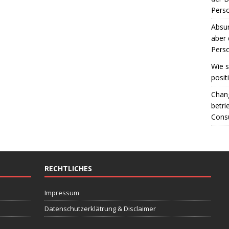
Perso
Absur
aber 
Perso
Wie s
posit
Chang
betri
Consu
RECHTLICHES
Impressum
Datenschutzerklätrung & Disclaimer