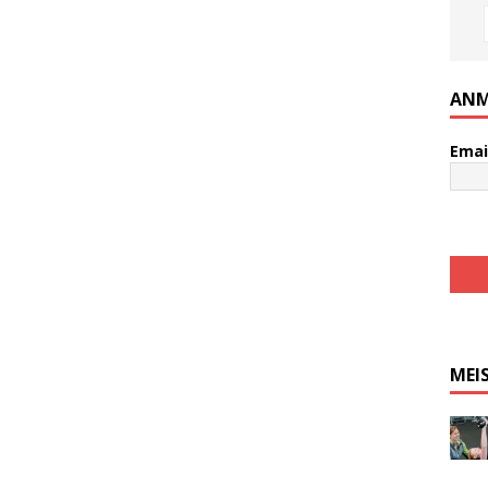
ANM
Emai
MEI