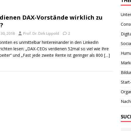
THE
Unte
dienen DAX-Vorstände wirklich zu
l?
Consu
i 30, 2018
Prof. Dr. Dirk Lippold
2
Digit
onnten es unmittelbar hintereinander in den LinkedIn
Socia
ichten lesen: „DAX-CEOs verdienen 52mal so viel wie Ihre
Huma
beiter“ und „Fast jede zweite Rente ist geringer als 800
[…]
Marke
Bildu
Start
Organ
Nachh
SUC