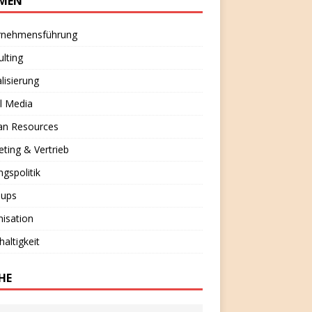
MEN
rnehmensführung
lting
alisierung
l Media
n Resources
ting & Vertrieb
ngspolitik
-ups
isation
altigkeit
HE