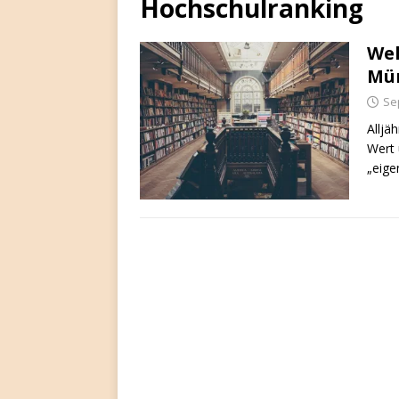
Hochschulranking
Wel
Mün
Se
Alljä
Wert 
„eige