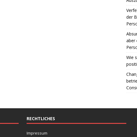
Ausz
Verfe
der 
Perso
Absur
aber 
Perso
Wie s
posit
Chang
betri
Consu
RECHTLICHES
Impressum