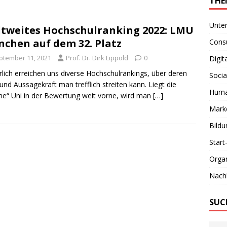
THE
Unte
tweites Hochschulranking 2022: LMU
chen auf dem 32. Platz
Consu
ptember 11, 2021
Prof. Dr. Dirk Lippold
0
Digit
hrlich erreichen uns diverse Hochschulrankings, über deren
Socia
und Aussagekraft man trefflich streiten kann. Liegt die
Huma
ne“ Uni in der Bewertung weit vorne, wird man
[…]
Marke
Bildu
Start
Organ
Nachh
SUC