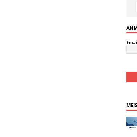
ANM
Emai
MEI