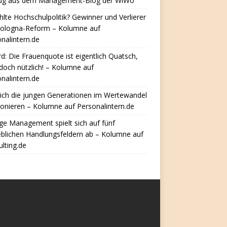
ug aus dem Management-Blog der WiWo
hlte Hochschulpolitik? Gewinner und Verlierer
Bologna-Reform – Kolumne auf
nalintern.de
d: Die Frauenquote ist eigentlich Quatsch,
doch nützlich! – Kolumne auf
nalintern.de
ich die jungen Generationen im Wertewandel
ionieren – Kolumne auf Personalintern.de
e Management spielt sich auf fünf
eblichen Handlungsfeldern ab – Kolumne auf
lting.de