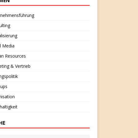
MEN
rnehmensführung
lting
alisierung
l Media
n Resources
ting & Vertrieb
ngspolitik
-ups
isation
altigkeit
HE