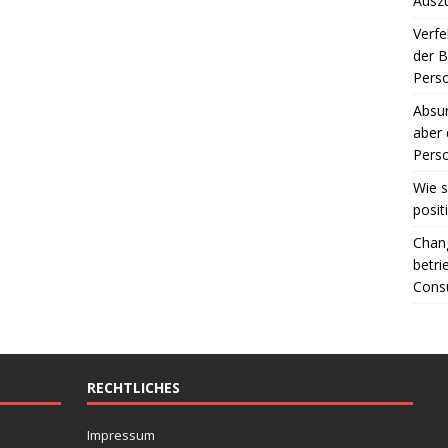
Ausz
Verfe
der 
Perso
Absur
aber 
Perso
Wie s
posit
Chang
betri
Consu
RECHTLICHES
Impressum