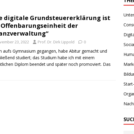
THE
Unte
e digitale Grundsteuererklärung ist
 Offenbarungseinheit der
Consu
anzverwaltung“
Digit
vember 23, 2022
Prof. Dr. Dirk Lippold
0
Socia
in aufs Gymnasium gegangen, habe Abitur gemacht und
Huma
ließend studiert; das Studium habe ich mit einem
tlichen Diplom beendet und später noch promoviert. Das
Marke
Bildu
Start
Organ
Nachh
SUC