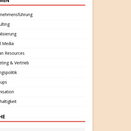
MEN
rnehmensführung
lting
alisierung
l Media
n Resources
ting & Vertrieb
ngspolitik
-ups
isation
altigkeit
HE