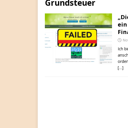
Grundsteuer
„Di
ein
Fin
No
Ich b
ansch
orden
[…]