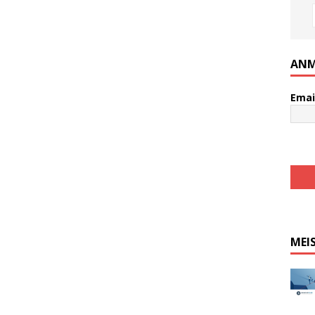
ANM
Emai
MEI