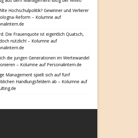
ug aus dem Management-Blog der WiWo
hlte Hochschulpolitik? Gewinner und Verlierer
Bologna-Reform – Kolumne auf
nalintern.de
d: Die Frauenquote ist eigentlich Quatsch,
doch nützlich! – Kolumne auf
nalintern.de
ich die jungen Generationen im Wertewandel
ionieren – Kolumne auf Personalintern.de
e Management spielt sich auf fünf
eblichen Handlungsfeldern ab – Kolumne auf
lting.de