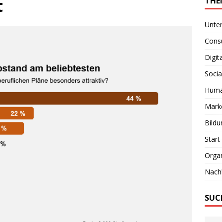
t
THE
Unte
Consu
Digit
Socia
Huma
Marke
Bildu
Start
Organ
Nachh
SUC