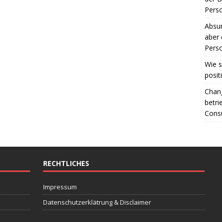
Perso
Absur
aber 
Perso
Wie s
posit
Chang
betri
Consu
RECHTLICHES
Impressum
Datenschutzerklätrung & Disclaimer