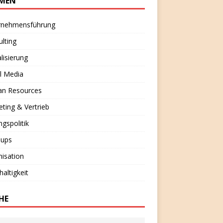
MEN
rnehmensführung
lting
alisierung
l Media
n Resources
ting & Vertrieb
ngspolitik
-ups
isation
altigkeit
HE