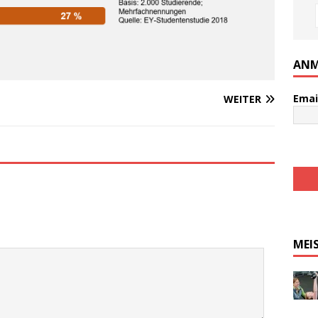
ANM
Emai
WEITER
MEI