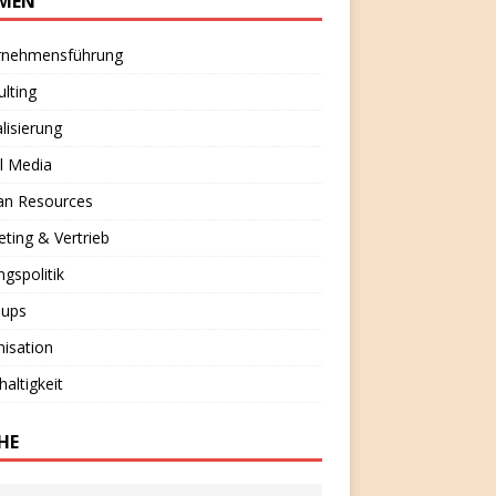
MEN
rnehmensführung
lting
alisierung
l Media
n Resources
ting & Vertrieb
ngspolitik
-ups
isation
altigkeit
HE