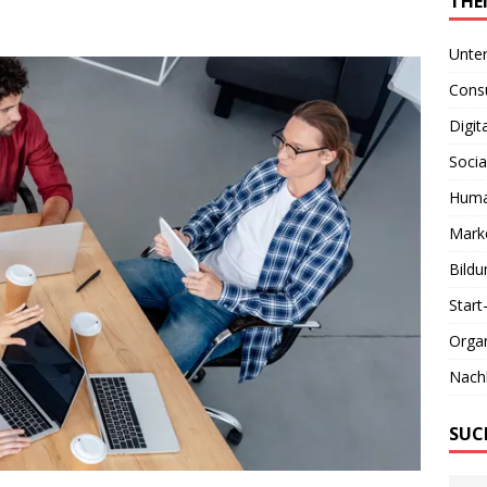
THE
Unte
Consu
Digit
Socia
Huma
Marke
Bildu
Start
Organ
Nachh
SUC