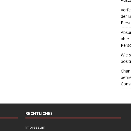
Ausz
Verfe
der 
Perso
Absur
aber 
Perso
Wie s
posit
Chang
betri
Consu
RECHTLICHES
Impressum