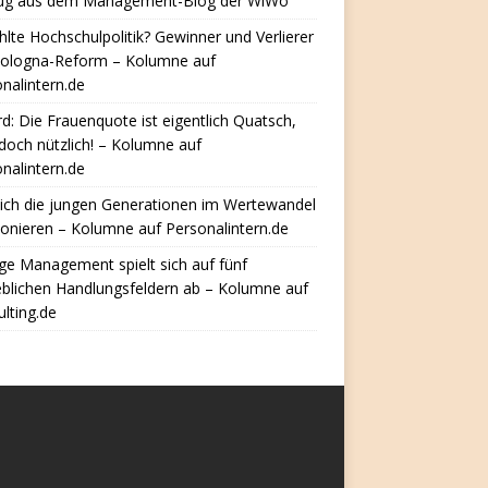
ug aus dem Management-Blog der WiWo
hlte Hochschulpolitik? Gewinner und Verlierer
Bologna-Reform – Kolumne auf
nalintern.de
d: Die Frauenquote ist eigentlich Quatsch,
doch nützlich! – Kolumne auf
nalintern.de
ich die jungen Generationen im Wertewandel
ionieren – Kolumne auf Personalintern.de
e Management spielt sich auf fünf
eblichen Handlungsfeldern ab – Kolumne auf
lting.de