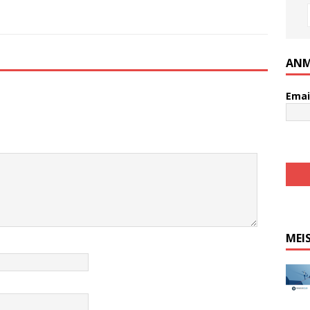
ANM
Emai
MEI