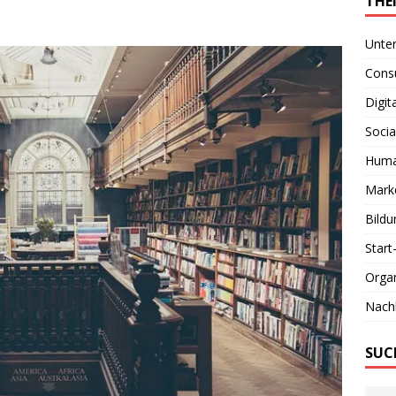
THE
Unte
Consu
Digit
Socia
Huma
Marke
Bildu
Start
Organ
Nachh
SUC