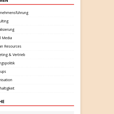
MEN
rnehmensführung
lting
alisierung
l Media
n Resources
ting & Vertrieb
ngspolitik
-ups
isation
altigkeit
HE