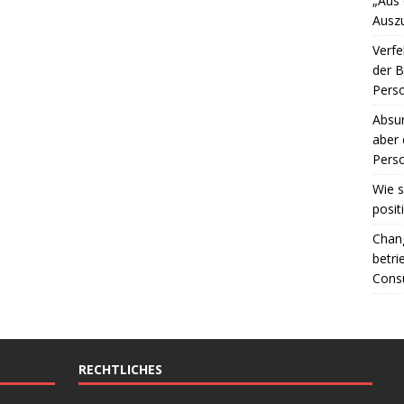
„Aus
Ausz
Verfe
der 
Perso
Absur
aber 
Perso
Wie s
posit
Chang
betri
Consu
RECHTLICHES