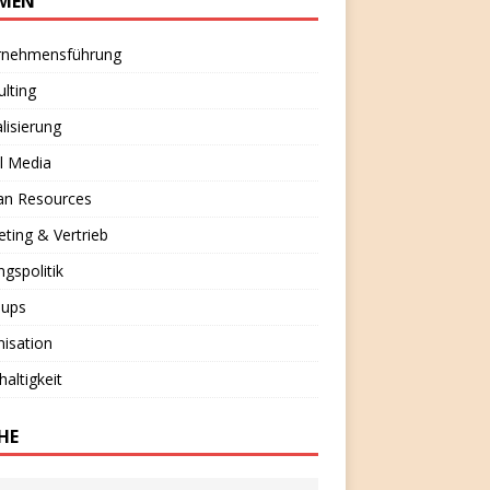
MEN
rnehmensführung
lting
alisierung
l Media
n Resources
ting & Vertrieb
ngspolitik
-ups
isation
altigkeit
HE