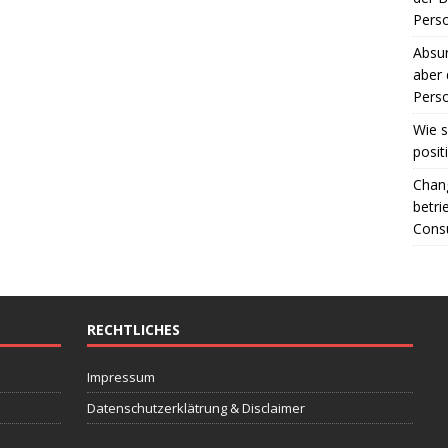
Perso
Absur
aber 
Perso
Wie s
posit
Chang
betri
Consu
RECHTLICHES
Impressum
Datenschutzerklätrung & Disclaimer