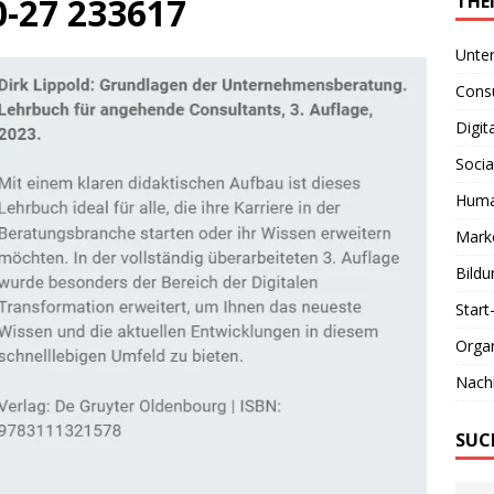
0-27 233617
THE
Unte
Consu
Digit
Socia
Huma
Marke
Bildu
Start
Organ
Nachh
SUC