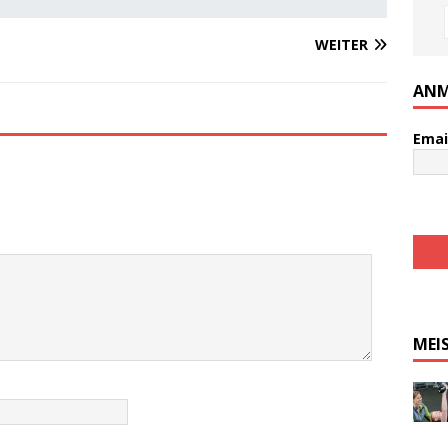
WEITER
ANM
Emai
MEI