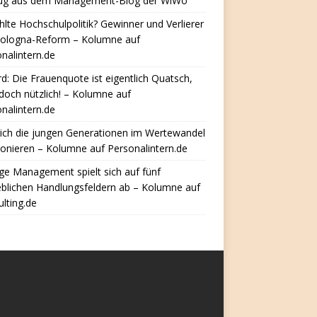
ug aus dem Management-Blog der WiWo
hlte Hochschulpolitik? Gewinner und Verlierer
Bologna-Reform – Kolumne auf
nalintern.de
d: Die Frauenquote ist eigentlich Quatsch,
doch nützlich! – Kolumne auf
nalintern.de
ich die jungen Generationen im Wertewandel
ionieren – Kolumne auf Personalintern.de
e Management spielt sich auf fünf
eblichen Handlungsfeldern ab – Kolumne auf
lting.de