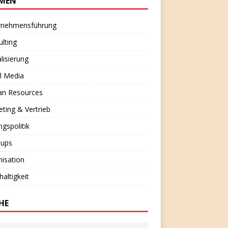
MEN
rnehmensführung
lting
alisierung
l Media
n Resources
ting & Vertrieb
ngspolitik
-ups
isation
altigkeit
HE