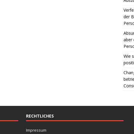
Ausz
Verfe
der 
Perso
Absur
aber 
Perso
Wie s
posit
Chang
betri
Consu
RECHTLICHES
Impressum