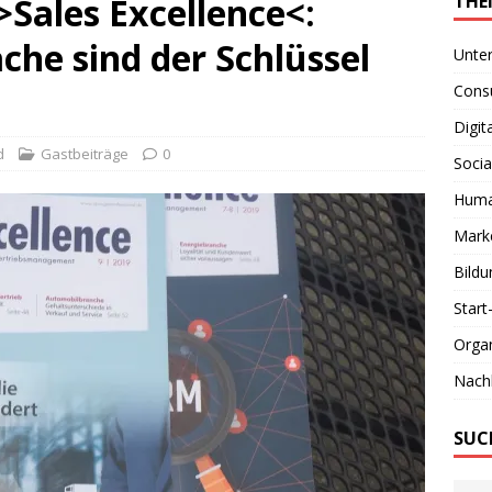
>Sales Excellence<:
THE
che sind der Schlüssel
Unte
Consu
Digit
d
Gastbeiträge
0
Socia
Huma
Marke
Bildu
Start
Organ
Nachh
SUC