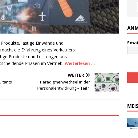
ANM
Emai
 Produkte, lästige Einwände und
 macht die Erfahrung eines Verkäufers
ftige Produkte und Leistungen aus.
ntscheidende Phasen im Vertrieb.
Weiterlesen …
WEITER
ltants
Paradigmenwechsel in der
Personalentwicklung – Teil 1
MEI