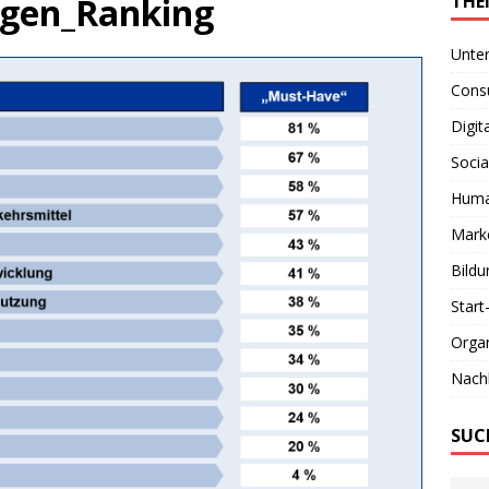
ngen_Ranking
THE
Unte
Consu
Digit
Socia
Huma
Marke
Bildu
Start
Organ
Nachh
SUC