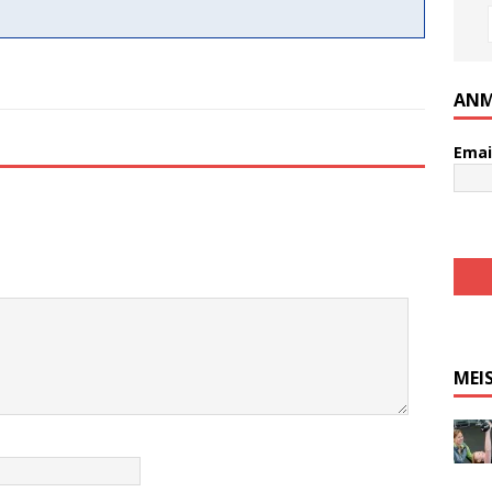
ANM
Emai
MEI