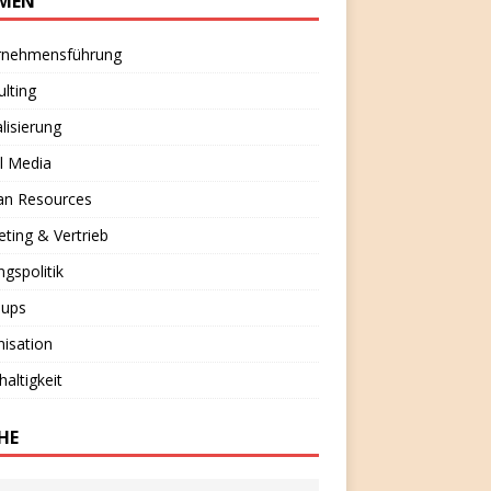
MEN
rnehmensführung
lting
alisierung
l Media
n Resources
ting & Vertrieb
ngspolitik
-ups
isation
altigkeit
HE