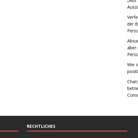
„Aus
Ausz
Verfe
der 
Perso
Absur
aber 
Perso
Wie s
posit
Chang
betri
Consu
RECHTLICHES