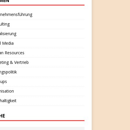
MEN
rnehmensführung
lting
alisierung
l Media
n Resources
ting & Vertrieb
ngspolitik
-ups
isation
altigkeit
HE