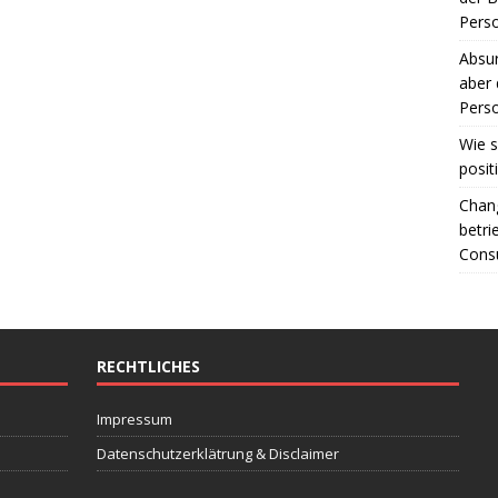
Perso
Absur
aber 
Perso
Wie s
posit
Chang
betri
Consu
RECHTLICHES
Impressum
Datenschutzerklätrung & Disclaimer