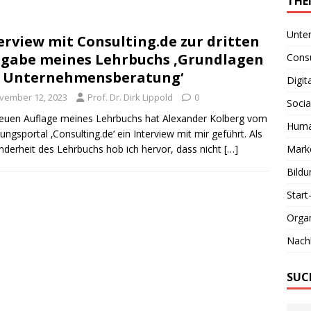
THE
Unte
erview mit Consulting.de zur dritten
gabe meines Lehrbuchs ‚Grundlagen
Consu
 Unternehmensberatung‘
Digit
vember 12, 2023
Prof. Dr. Dirk Lippold
0
Socia
euen Auflage meines Lehrbuchs hat Alexander Kolberg vom
Huma
ungsportal ‚Consulting.de‘ ein Interview mit mir geführt. Als
derheit des Lehrbuchs hob ich hervor, dass nicht
[…]
Marke
Bildu
Start
Organ
Nachh
SUC