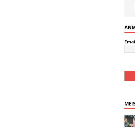
ANM
Emai
MEI