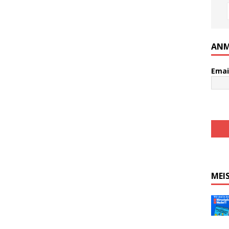
ANM
Emai
MEI