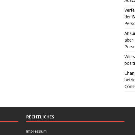
Ausz
Verfe
der 
Perso
Absur
aber 
Perso
Wie s
posit
Chang
betri
Consu
RECHTLICHES
Impressum