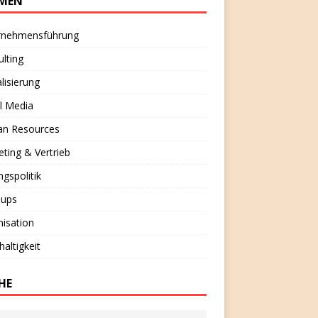
MEN
rnehmensführung
lting
alisierung
l Media
n Resources
ting & Vertrieb
ngspolitik
-ups
isation
altigkeit
HE