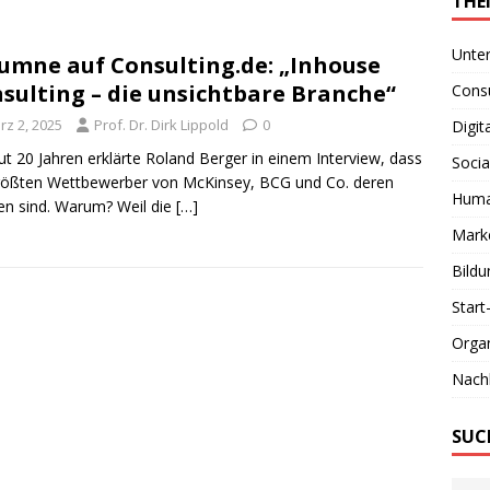
THE
Unte
umne auf Consulting.de: „Inhouse
sulting – die unsichtbare Branche“
Consu
rz 2, 2025
Prof. Dr. Dirk Lippold
0
Digit
ut 20 Jahren erklärte Roland Berger in einem Interview, dass
Socia
rößten Wettbewerber von McKinsey, BCG und Co. deren
Huma
n sind. Warum? Weil die
[…]
Marke
Bildu
Start
Organ
Nachh
SUC