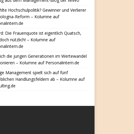
ug aus dem Management-Blog der WiWo
hlte Hochschulpolitik? Gewinner und Verlierer
Bologna-Reform – Kolumne auf
nalintern.de
d: Die Frauenquote ist eigentlich Quatsch,
doch nützlich! – Kolumne auf
nalintern.de
ich die jungen Generationen im Wertewandel
ionieren – Kolumne auf Personalintern.de
e Management spielt sich auf fünf
eblichen Handlungsfeldern ab – Kolumne auf
lting.de