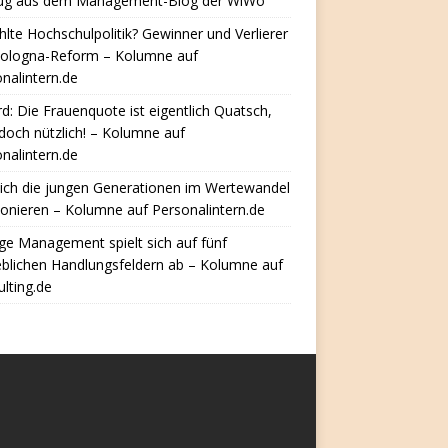
ug aus dem Management-Blog der WiWo
hlte Hochschulpolitik? Gewinner und Verlierer
Bologna-Reform – Kolumne auf
nalintern.de
d: Die Frauenquote ist eigentlich Quatsch,
doch nützlich! – Kolumne auf
nalintern.de
ich die jungen Generationen im Wertewandel
ionieren – Kolumne auf Personalintern.de
e Management spielt sich auf fünf
eblichen Handlungsfeldern ab – Kolumne auf
lting.de