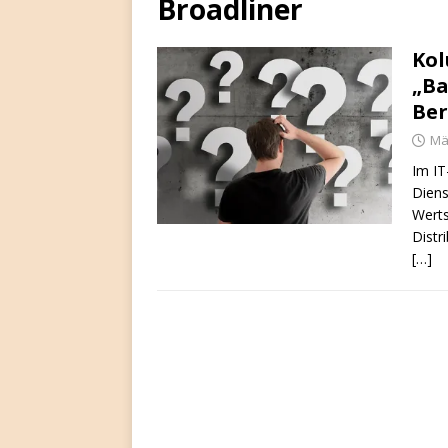
Broadliner
Kol
„Ba
Ber
Mä
Im IT
Diens
Werts
Distr
[…]