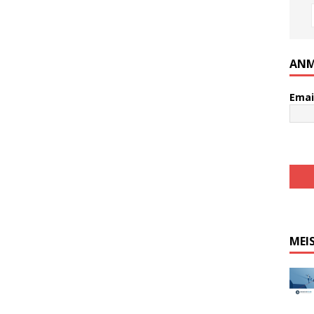
ANM
Emai
MEI