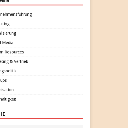
MEN
rnehmensführung
lting
alisierung
l Media
n Resources
ting & Vertrieb
ngspolitik
-ups
isation
altigkeit
HE