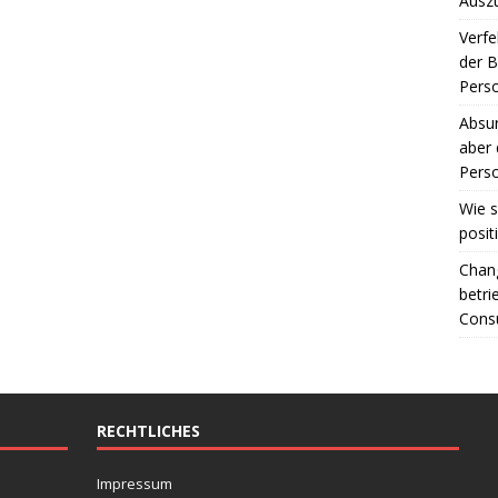
Ausz
Verfe
der 
Perso
Absur
aber 
Perso
Wie s
posit
Chang
betri
Consu
RECHTLICHES
Impressum