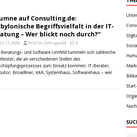
THE
Unte
umne auf Consulting.de:
bylonische Begriffsvielfalt in der IT-
Consu
atung – Wer blickt noch durch?“
Digit
rz 17, 2024
Prof. Dr. Dirk Lippold
0
Socia
-Beratungs- und Software-Umfeld tummeln sich zahlreiche
Huma
tleister, die an verschiedenen Stellen des
chöpfungsprozesses zum Einsatz kommen. IT-Berater,
Marke
ibutor, Broadliner, VAR, Systemhaus, Softwarehaus – wer
Bildu
Start
Organ
Nachh
SUC