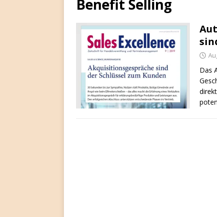
Benefit Selling
Aut
sin
Au
Das A
Gesch
direk
poten