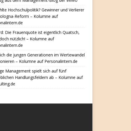
ug aus dem Management-Blog der WiWo
hlte Hochschulpolitik? Gewinner und Verlierer
Bologna-Reform – Kolumne auf
nalintern.de
d: Die Frauenquote ist eigentlich Quatsch,
doch nützlich! – Kolumne auf
nalintern.de
ich die jungen Generationen im Wertewandel
ionieren – Kolumne auf Personalintern.de
e Management spielt sich auf fünf
eblichen Handlungsfeldern ab – Kolumne auf
lting.de