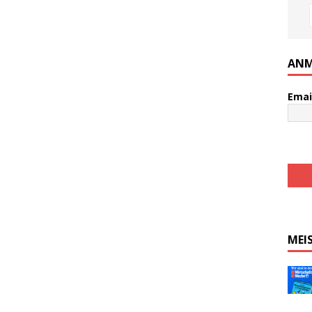
ANM
Emai
MEI