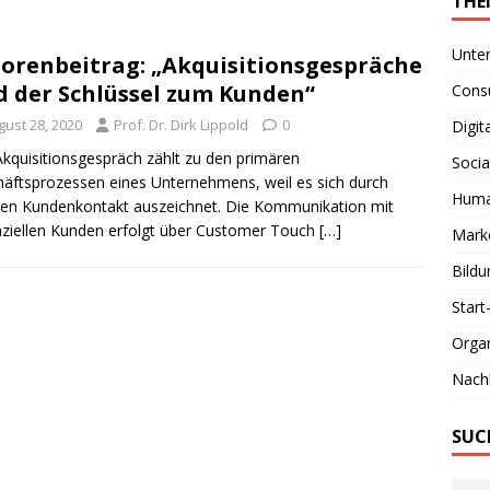
THE
Unte
orenbeitrag: „Akquisitionsgespräche
d der Schlüssel zum Kunden“
Consu
gust 28, 2020
Prof. Dr. Dirk Lippold
0
Digit
kquisitionsgespräch zählt zu den primären
Socia
äftsprozessen eines Unternehmens, weil es sich durch
Huma
ten Kundenkontakt auszeichnet. Die Kommunikation mit
ziellen Kunden erfolgt über Customer Touch
[…]
Marke
Bildu
Start
Organ
Nachh
SUC