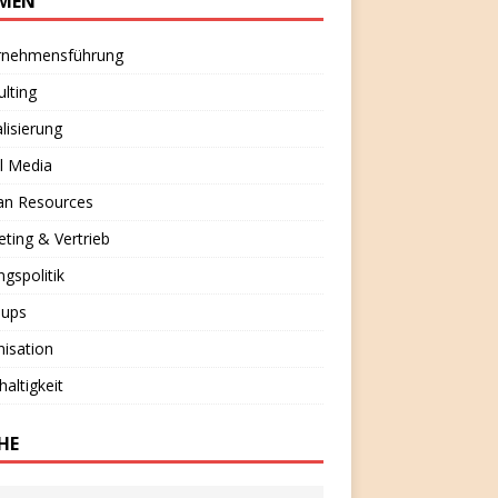
MEN
rnehmensführung
lting
alisierung
l Media
n Resources
ting & Vertrieb
ngspolitik
-ups
isation
altigkeit
HE