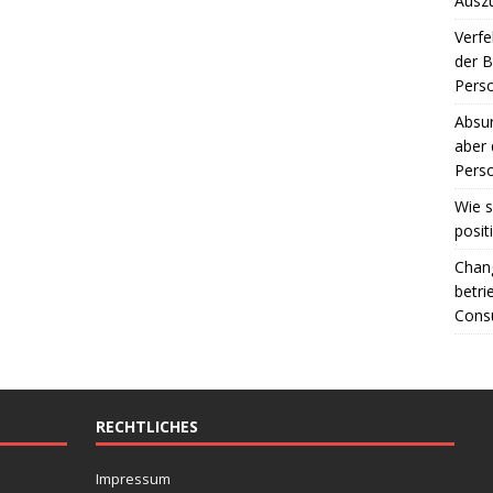
Ausz
Verfe
der 
Perso
Absur
aber 
Perso
Wie s
posit
Chang
betri
Consu
RECHTLICHES
Impressum