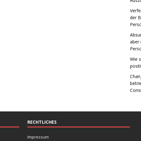
Ausz
Verfe
der 
Perso
Absur
aber 
Perso
Wie s
posit
Chang
betri
Consu
RECHTLICHES
Impressum