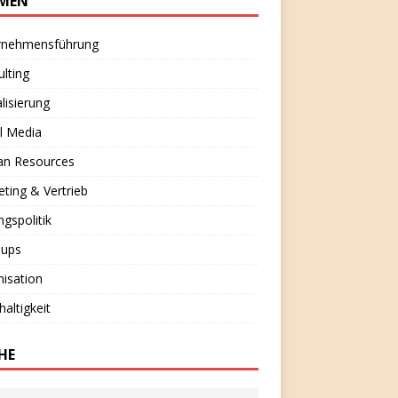
MEN
rnehmensführung
lting
alisierung
l Media
n Resources
ting & Vertrieb
ngspolitik
-ups
isation
altigkeit
HE