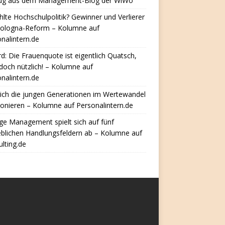
ug aus dem Management-Blog der WiWo
hlte Hochschulpolitik? Gewinner und Verlierer
Bologna-Reform – Kolumne auf
nalintern.de
d: Die Frauenquote ist eigentlich Quatsch,
doch nützlich! – Kolumne auf
nalintern.de
ich die jungen Generationen im Wertewandel
ionieren – Kolumne auf Personalintern.de
e Management spielt sich auf fünf
eblichen Handlungsfeldern ab – Kolumne auf
lting.de