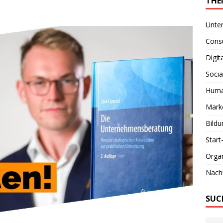
THE
Unte
Consu
Digit
Socia
Huma
Marke
Bildu
Start
Organ
Nachh
SUC