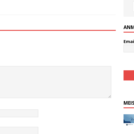
ANM
Emai
MEI