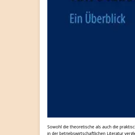
Sowohl die theoretische als auch die prakti
in der betriebswirtschaftlichen Literatur ver