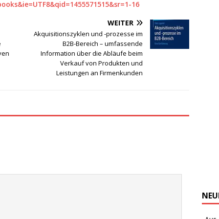
s=books&ie=UTF8&qid=1455571515&sr=1-16
WEITER
Akquisitionszyklen und -prozesse im
e
B2B-Bereich – umfassende
ven
Information über die Abläufe beim
Verkauf von Produkten und
Leistungen an Firmenkunden
NEU