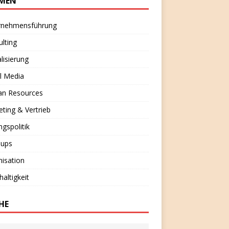
MEN
rnehmensführung
lting
alisierung
l Media
n Resources
ting & Vertrieb
ngspolitik
-ups
isation
altigkeit
HE