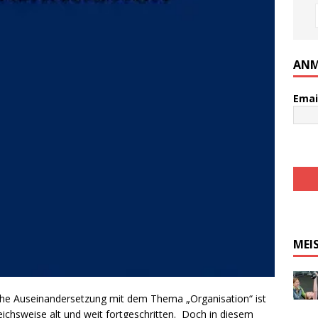
ANM
Emai
MEI
sche Auseinandersetzung mit dem Thema „Organisation“ ist
gleichsweise alt und weit fortgeschritten. Doch in diesem