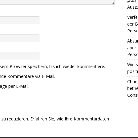
„Aus
Ausz
Verfe
der 
Perso
Absur
aber 
Perso
Wie s
sem Browser speichern, bis ich wieder kommentiere.
posit
ende Kommentare via E-Mail.
Chang
äge per E-Mail.
betri
Consu
zu reduzieren.
Erfahren Sie, wie Ihre Kommentardaten