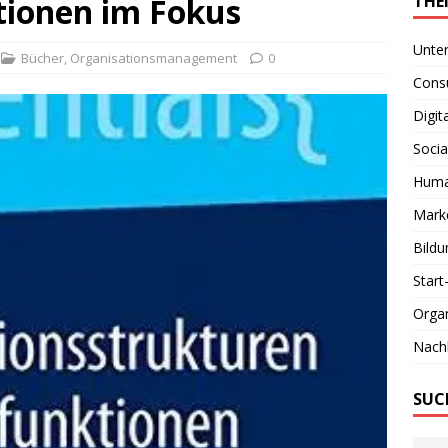
tionen im Fokus
THE
Unte
Bücher
,
Organisationsmanagement
0
Consu
Digit
Socia
Huma
Marke
Bildu
Start
Organ
Nachh
SUC