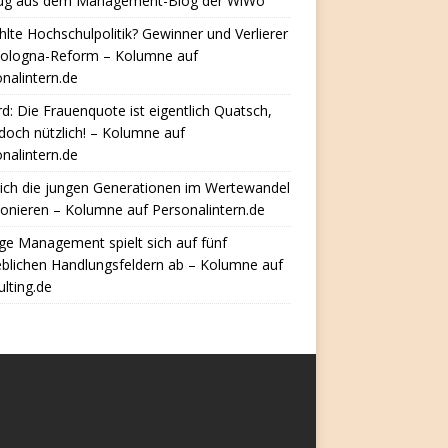
ug aus dem Management-Blog der WiWo
hlte Hochschulpolitik? Gewinner und Verlierer
Bologna-Reform – Kolumne auf
nalintern.de
d: Die Frauenquote ist eigentlich Quatsch,
doch nützlich! – Kolumne auf
nalintern.de
ich die jungen Generationen im Wertewandel
ionieren – Kolumne auf Personalintern.de
e Management spielt sich auf fünf
eblichen Handlungsfeldern ab – Kolumne auf
lting.de