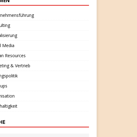
MEN
rnehmensführung
lting
alisierung
l Media
n Resources
ting & Vertrieb
ngspolitik
-ups
isation
altigkeit
HE