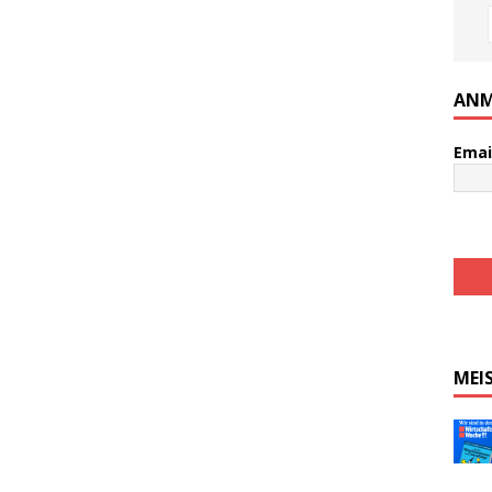
ANM
Emai
MEI