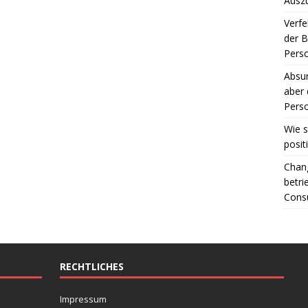
Ausz
Verfe
der 
Perso
Absur
aber 
Perso
Wie s
posit
Chang
betri
Consu
RECHTLICHES
Impressum