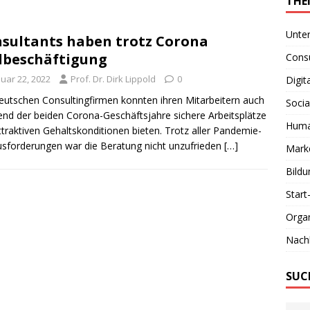
THE
Unte
sultants haben trotz Corona
lbeschäftigung
Consu
nuar 22, 2022
Prof. Dr. Dirk Lippold
0
Digit
eutschen Consultingfirmen konnten ihren Mitarbeitern auch
Socia
nd der beiden Corona-Geschäftsjahre sichere Arbeitsplätze
Huma
ttraktiven Gehaltskonditionen bieten. Trotz aller Pandemie-
sforderungen war die Beratung nicht unzufrieden
[…]
Marke
Bildu
Start
Organ
Nachh
SUC