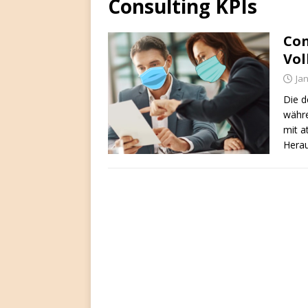
Consulting KPIs
Con
Vol
Ja
Die d
währe
mit a
Herau