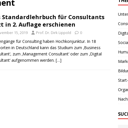
ment
THE
Unte
 Standardlehrbuch für Consultants
zt in 2. Auflage erschienen
Consu
vember 15, 2019
Prof. Dr. Dirk Lippold
0
Digit
engänge für Consulting haben Hochkonjunktur. In 18
Socia
orten in Deutschland kann das Studium zum ‚Business
Huma
ltant‘, zum ‚Management Consultant‘ oder zum ‚Digital
ultant‘ aufgenommen werden.
[…]
Marke
Bildu
Start
Organ
Nachh
SUC