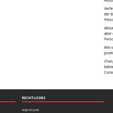
Ausz
Verfe
der 
Perso
Absur
aber 
Perso
Wie s
posit
Chang
betri
Consu
RECHTLICHES
Impressum