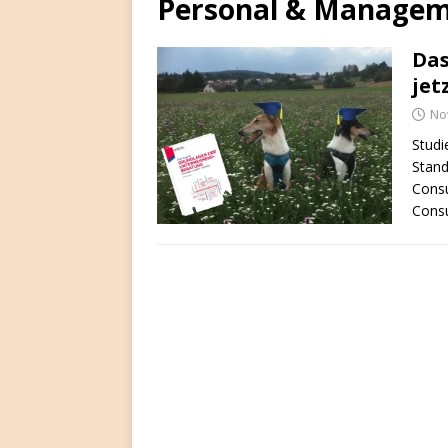
Personal & Manage
Das
jet
No
Studi
Stand
Consu
Cons