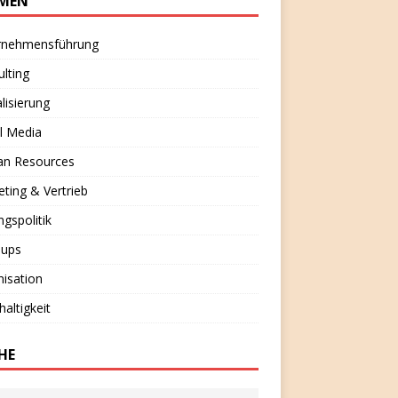
MEN
rnehmensführung
lting
alisierung
l Media
n Resources
ting & Vertrieb
ngspolitik
-ups
isation
altigkeit
HE