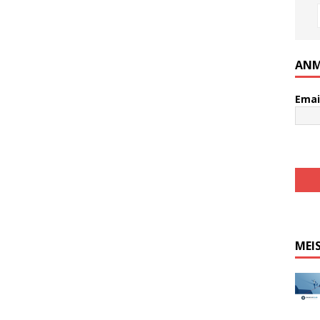
ANM
Emai
MEI