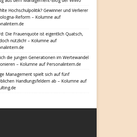
ug aus dem Management-Blog der WiWo
hlte Hochschulpolitik? Gewinner und Verlierer
Bologna-Reform – Kolumne auf
nalintern.de
d: Die Frauenquote ist eigentlich Quatsch,
doch nützlich! – Kolumne auf
nalintern.de
ich die jungen Generationen im Wertewandel
ionieren – Kolumne auf Personalintern.de
e Management spielt sich auf fünf
eblichen Handlungsfeldern ab – Kolumne auf
lting.de