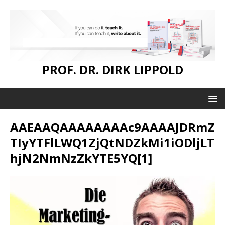
PROF. DR. DIRK LIPPOLD
AAEAAQAAAAAAAAc9AAAAJDRmZ
TIyYTFlLWQ1ZjQtNDZkMi1iODljLT
hjN2NmNzZkYTE5YQ[1]