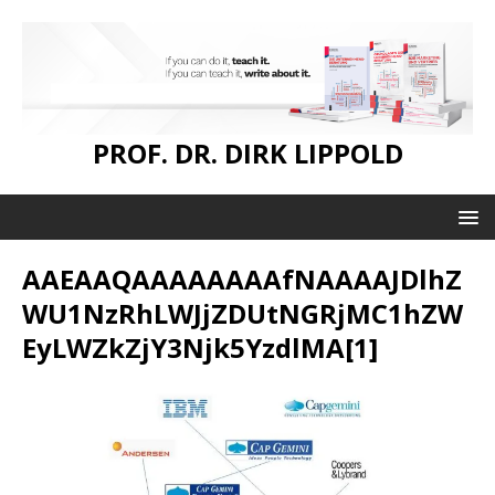
PROF. DR. DIRK LIPPOLD
AAEAAQAAAAAAAAfNAAAAJDlhZ
WU1NzRhLWJjZDUtNGRjMC1hZW
EyLWZkZjY3Njk5YzdlMA[1]