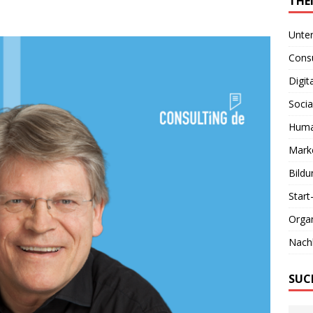
THE
Unte
Consu
Digit
Socia
Huma
Marke
Bildu
Start
Organ
Nachh
SUC