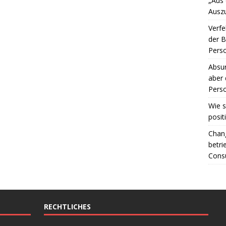
„Aus
Ausz
Verfe
der 
Perso
Absur
aber 
Perso
Wie s
posit
Chang
betri
Consu
RECHTLICHES