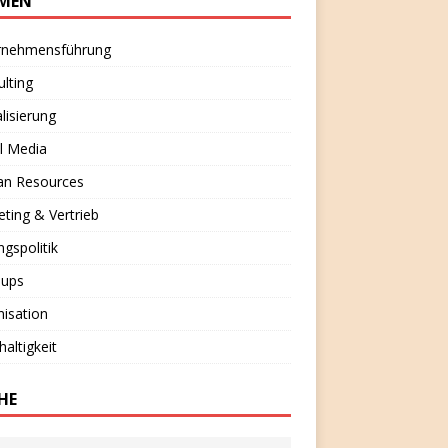
MEN
rnehmensführung
lting
alisierung
l Media
n Resources
ting & Vertrieb
ngspolitik
-ups
isation
altigkeit
HE