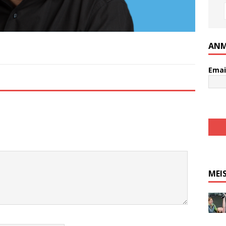
ANM
Emai
MEI